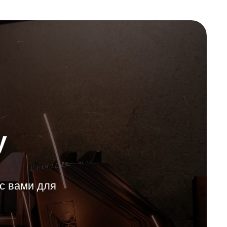
у
с вами для